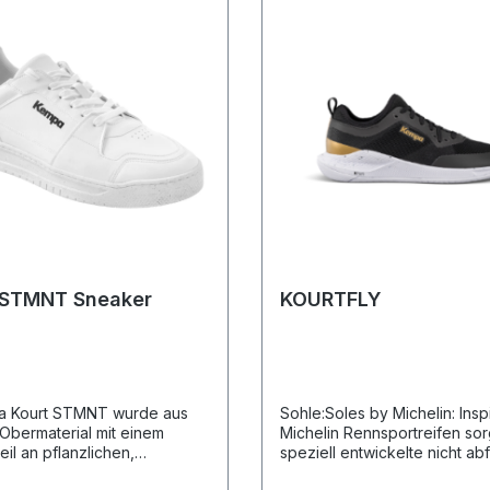
STMNT Sneaker
KOURTFLY
a Kourt STMNT wurde aus
Sohle:Soles by Michelin: Inspi
bermaterial mit einem
Michelin Rennsportreifen sor
il an pflanzlichen,
speziell entwickelte nicht a
ren und recycelten
Gummimischung mit integrier