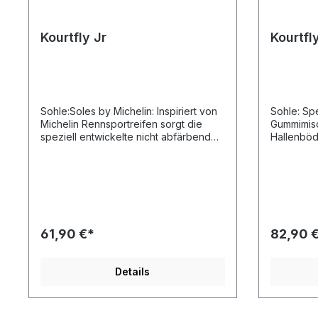
Kourtfly Jr
Kourtfl
Sohle:Soles by Michelin: Inspiriert von
Sohle: Spe
Michelin Rennsportreifen sorgt die
Gummimisc
speziell entwickelte nicht abfärbende
Hallenböd
Gummimischung mit integriertem
abfärbt. Z
Wabenprofil für maximale Kontrolle – in
schnellen
jeder Situation.Re-Action Zone:
Drehbewe
Sicherer Halt bei schnellen
Sohle im 
Richtungswechseln und dynamischen
optimalen
Drehbewegungen. Die Re-Action Zone
Zwischenso
wurde entwickelt, um dich bei agilen
Gummi für 
61,90 €*
82,90 
und explosiven Bewegungen
einzigart
bestmöglich zu unterstützen.Ergonomic
absorbier
Shape: Der Fersenbereich des Schuhs
leitet sie
Details
ist in seiner Form an dein natürliches
Außensohl
Abrollverhalten angepasst, wodurch
sicheren H
der Schuh deine Kraft ideal auf den
Energierü
Hallenboden überträgt.Protection
Schaum au