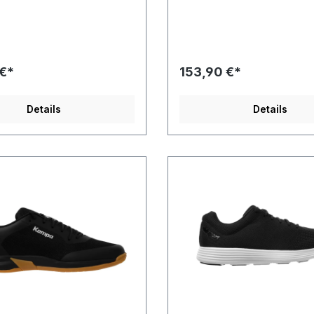
n handgefertigt.Die
Wabenprofil für maximale Kont
g erfolgte in Portugal.Als
jeder Situation.Re-Action
 für das Obermaterial dienen
Zone: Sicherer Halt bei schn
ste aus der Weinherstellung,
Richtungswechseln und dyn
e Öle und Naturfasern aus
Drehbewegungen. Die Re-Ac
rtschaft.Das Innenmaterial
wurde entwickelt, um dich be
 €*
153,90 €*
us hautverträglichem Mesh,
und explosiven Bewegunge
 dem Global Recycled
bestmöglich zu unterstützen
(GRS) hergestellt wurde.Die
Shape: Der Fersenbereich d
Details
Details
teht teilweise aus recyceltem
ist in seiner Form an dein nat
 ist mit dem Obermaterial
Abrollverhalten angepasst, 
um eine hohe Langlebigkeit
der Schuh deine Kraft ideal 
leisten.Obermaterial:
Hallenboden überträgt.Prote
extilInnenmaterial: veganes
Zone: Die Protection Zone i
le: Gummi mit 20% recyceltem
Vorfußbereich schützt dich 
Schuh und sorgt so für eine
Haftung. Außerdem bietet sie
in extremer Schräglage siche
am Boden.Zwischensohle:To
System: Ganz gleich ob beim
Absprung, in der Luft oder b
Landung – unsere neu entwic
Mittelfußstütze sorgt für max
Stabilität.K-PWR: Höchste P
dank K-PWR. Die einzigartig