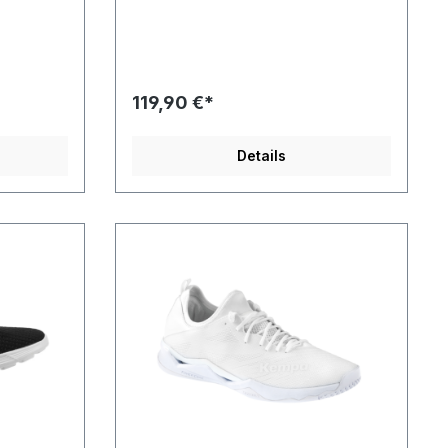
rolle – in
Wabenprofil für maximale Kontrolle – in
jeder Situation.Re-Action
ellen
Zone: Sicherer Halt bei schnellen
amischen
Richtungswechseln und dynamischen
tion Zone
Drehbewegungen. Die Re-Action Zone
i agilen
wurde entwickelt, um dich bei agilen
119,90 €*
n
und explosiven Bewegungen
.Ergonomic
bestmöglich zu unterstützen.Ergonomic
es Schuhs
Shape: Der Fersenbereich des Schuhs
Details
ürliches
ist in seiner Form an dein natürliches
wodurch
Abrollverhalten angepasst, wodurch
auf den
der Schuh deine Kraft ideal auf den
ction
Hallenboden überträgt.Protection
m
Zone: Die Protection Zone im
und deinen
Vorfußbereich schützt dich und deinen
 bessere
Schuh und sorgt so für eine bessere
 dir auch
Haftung. Außerdem bietet sie dir auch
ren Halt
in extremer Schräglage sicheren Halt
rsion
am Boden.Zwischensohle:Torsion
System: Ganz gleich ob beim
ei der
Absprung, in der Luft oder bei der
kelte
Landung – unsere neu entwickelte
imale
Mittelfußstütze sorgt für maximale
erformance
Stabilität.K-PWR: Höchste Performance
e Form der
dank K-PWR. Die einzigartige Form der