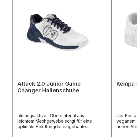
Attack 2.0 Junior Game
Kempa 
Changer Hallenschuhe
atmungsaktives Obermaterial aus
Der Kemp
leichtem Meshgewebe sorgt für eine
veganem O
optimale Belüftungdie eingebaute
hohen Ante
Fersenkappe erhöht die
erneuerba