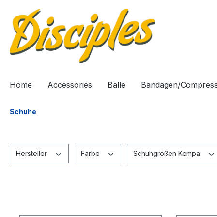
springen
Zur Hauptnavigation springen
Home
Accessories
Bälle
Bandagen/Compress
Schuhe
Hersteller
Farbe
Schuhgrößen Kempa