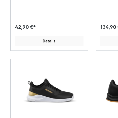
Stabilitätgedämpfte EVA-
Rohstoffe
Zwischensohle sorgt für ein
Herstellun
angenehmes Tragegefühldie nicht
Basisstoff
abfärbende Gummisohle ist optimal für
Traubenre
Hallenböden geeignetMICHELIN
pflanzlich
Laufsohle für optimalen
der Landwi
42,90 €*
134,90
Grip Obermaterial: TextilInnenmaterial:
besteht a
TextilSohle: Gummi
dass nach
Farbkombination:weiß/marineIn
Standard 
Details
Kindergrößen
Sohle bes
verfügbar:JaKollektion:Attack 2.0,
Gummi und
Game
vernäht, 
ChangerMaterialcode:Obermaterial:
zu gewähr
Textil Innenmaterial: Textil Sohle:
veganes T
Gummi
TextilSoh
Anteil