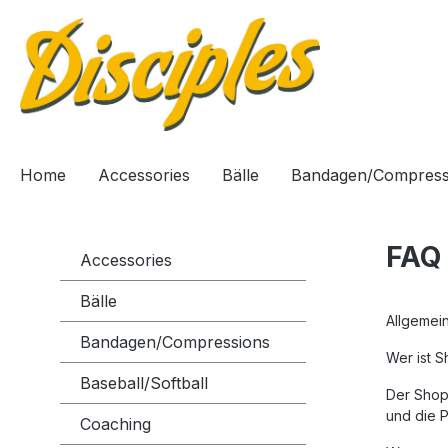
springen
Zur Hauptnavigation springen
Home
Accessories
Bälle
Bandagen/Compress
FAQ
Accessories
Bälle
Allgemei
Bandagen/Compressions
Wer ist S
Baseball/Softball
Der Shop
und die P
Coaching