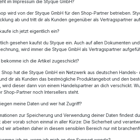
eht im Impressum die Styque GmbH?
hop wird von der Styque GmbH für den Shop-Partner betrieben. Styq
klung ab und tritt dir als Kunden gegenüber als Vertragspartner auf
aufe ich jetzt eigentlich ein?
tlich gesehen kaufst du Styque ein. Auch auf allen Dokumenten und 
Rechnung, wird immer die Styque GmbH als Vertragspartner aufgeführ
bekomme ich die Artikel zugeschickt?
n Shop hat die Styque GmbH ein Netzwerk aus deutschen Handels- u
 und dir als Kunden das bestmögliche Produktangebot und den beste
, wird dieser dann von einem Handelspartner an dich verschickt. Wun
 Shop-Partner noch Intersellers steht.
liegen meine Daten und wer hat Zugriff?
ormationen zur Speicherung und Verwendung deiner Daten findest du
st aber vorab schon einmal in aller Kürze: Die Sicherheit und vera
und wir arbeiten daher in diesem sensiblen Bereich nur mit branch
komme ich an, wenn ich mich an den Support wende?