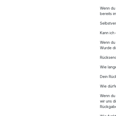
Wenn du d
bereits i
Selbstver
Kann ich 
Wenn du d
Wurde die
Rücksend
Wie lang
Dein Rüc
Wie dürfe
Wenn du 
wir uns d
Rückgabef