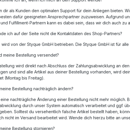
n dir als Kunden den optimalen Support für dein Anliegen bieten. W
esten dafür geeigneten Ansprechpartner zuzuweisen. Aufgrund un
und Fulfillment-Partnern kann es dabei sein, dass wir dich auch zu
de ich auf der Seite nicht die Kontaktdaten des Shop-Partners?
wird von der Styque GmbH betrieben. Die Styque GmbH ist für alle I
d meine Bestellung versendet?
tellung wird direkt nach Abschluss der Zahlungsabwicklung an den j
en und sind alle Artikel aus deiner Bestellung vorhanden, wird de
et (Montag bis Freitag).
meine Bestellung nachträglich ändern?
t eine nachträgliche Änderung einer Bestellung nicht mehr möglich.
bwicklung durch unser System automatisch verarbeitet und ggf. über
eben. Solltest du versehentlich falsche Artikel bestellt haben, könn
h nicht im Versand bearbeitet wird. Wende dich hierzu bitte an uns
meine Bestellung stornieren?