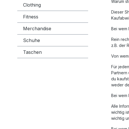
Warum st
Clothing
Dieser S
Fitness
Kaufabwic
Merchandise
Bei wem k
Rein rech
Schuhe
z.B. der 
Taschen
Von wem 
Für jede
Partnern
du kaufst
weder der
Bei wem 
Alle Inf
wichtig i
wichtig 
Bei wem 