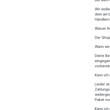
Wir wolle
dem am b
Händlern 
Warum fin
Der Shop 
Wann wir
Deine Bes
eingegang
vorbereit
Kann ich 
Leider is
Zahlungsa
weitergeg
Paket noc
Kann ich 