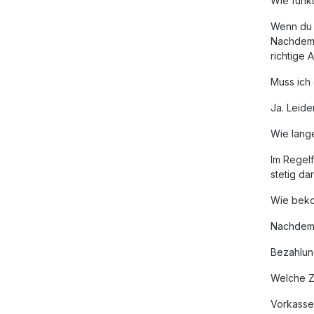
Wie funk
Wenn du A
Nachdem 
richtige
Muss ich
Ja. Leid
Wie lang
Im Regelf
stetig d
Wie beko
Nachdem 
Bezahlu
Welche Za
Vorkasse